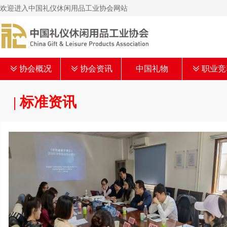
欢迎进入中国礼仪休闲用品工业协会网站
ꅂ
协会概况
ꅂ
协会资讯
中国礼物
ꅂ
职业竞
| 标准资讯