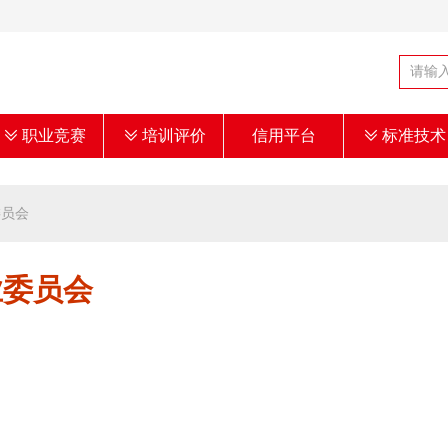
ꅂ
职业竞赛
ꅂ
培训评价
信用平台
ꅂ
标准技术
委员会
业委员会