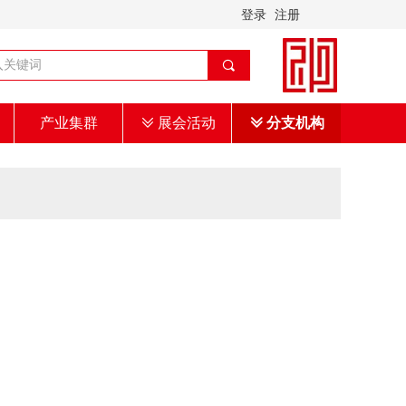
登录
注册
끠
产业集群
ꅂ
展会活动
ꅂ
分支机构