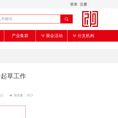
登录
注册
끠
产业集群
ꅂ
展会活动
ꅂ
分支机构
告起草工作
浏览量：
1923
:13
넶