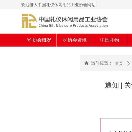
欢迎进入中国礼仪休闲用品工业协会网站
ꅂ
协会概况
ꅂ
协会资讯
中国礼物
낀
当前位置：
首页
ꄲ
通知 |